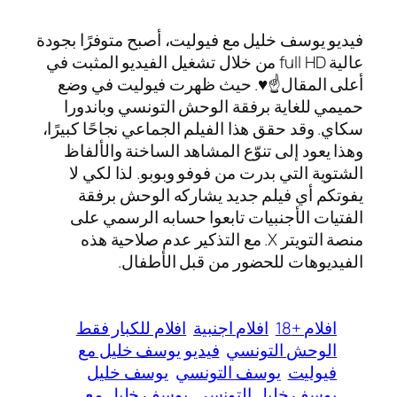
فيديو يوسف خليل مع فيوليت، أصبح متوفرًا بجودة
عالية full HD من خلال تشغيل الفيديو المثبت في
أعلى المقال☝️♥️. حيث ظهرت فيوليت في وضع
حميمي للغاية برفقة الوحش التونسي وباندورا
سكاي. وقد حقق هذا الفيلم الجماعي نجاحًا كبيرًا،
وهذا يعود إلى تنوّع المشاهد الساخنة والألفاظ
الشتوية التي بدرت من فوفو وبوبو. لذا لكي لا
يفوتكم أي فيلم جديد يشاركه الوحش برفقة
الفتيات الأجنبيات تابعوا حسابه الرسمي على
منصة التويتر X. مع التذكير عدم صلاحية هذه
الفيديوهات للحضور من قبل الأطفال.
افلام +18
افلام اجنبية
افلام للكبار فقط
الوحش التونسي
فيديو يوسف خليل مع
فيوليت
يوسف التونسي
يوسف خليل
يوسف خليل التونسي
يوسف خليل مع