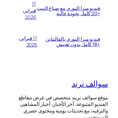
17
فيديو ميرا النوري مع صباغ البيت
فبراير،
+20 كامل بجودة عالية
2026
17 فبراير،
فيديو ميرا النوري بالفالنتاين
+18 كامل بدون تغبيش
2026
سوالف ترند
موقع سوالف تريند متخصص في عرض مقاطع
الفيديو المتنوعة، آخر الأخبار، أخبار المشاهير،
والترفيه، مع تحديثات يومية ومحتوى حصري
للمستخدمين.