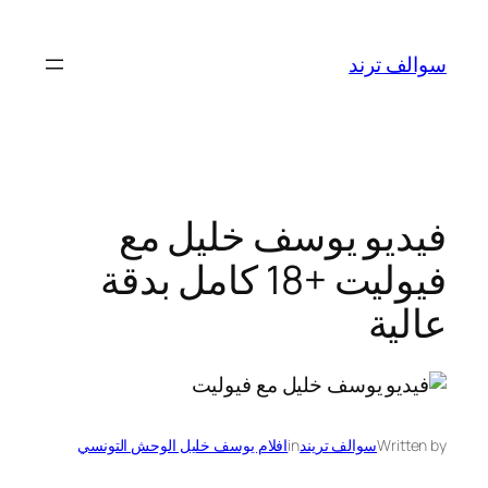
تخطى
إلى
سوالف ترند
المحتوى
فيديو يوسف خليل مع
فيوليت +18 كامل بدقة
عالية
Written by
سوالف تريند
in
افلام يوسف خليل الوحش التونسي