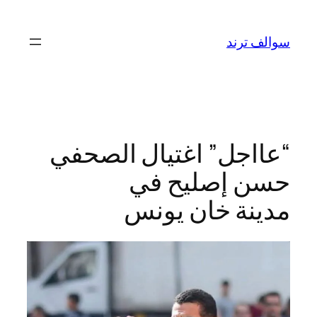
تخطى
إلى
سوالف ترند
المحتوى
“عااجل” اغتيال الصحفي
حسن إصليح في
مدينة خان يونس