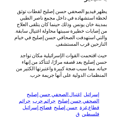
يظهر فيديو الصحفي حسن إصليح لقطات توثق
لحظة استشهاده في داخل مجمع ناصر الطبي
بمدينة خان يونس. وذلك حينما كان يتلقى العلاج
من إصابات خطيرة سببتها محاولة اغتيال سابقة.
والتي استهدفت الصحافي حسن إصليح في خيام
النازحين قرب المستشفى.
حيث اقتحمت القوات الإسرائيلية مكان تواجد
حسن إصليح بعد قصفه مرارًا، لتتأكد من إنهاء
حياته. مما سبب ضجة كبيرة واعتبرتها الكثير من
المنظمات الدولية على أنها جريمة حرب.
إسرائيل
اغتيال الصحفي حسن إصليح
الصحفي حسن إصليح
جرائم حرب
جرائم
قطاع غزة
حسن إصليح
فضائح إسرائيل
فلسطين
ق