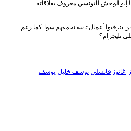
ا إنو الوحش التونسي معروف بعلاقاته
 يترقبوا أعمال تانية تجمعهم سوا. كما رغم
على تليجرام؟
ز
غاتوز فانسلي
يوسف خليل
يوسف