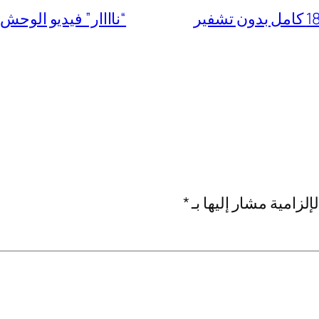
“ناااار” فيديو الوحش التونسي م
إلزامية مشار إليها بـ
*