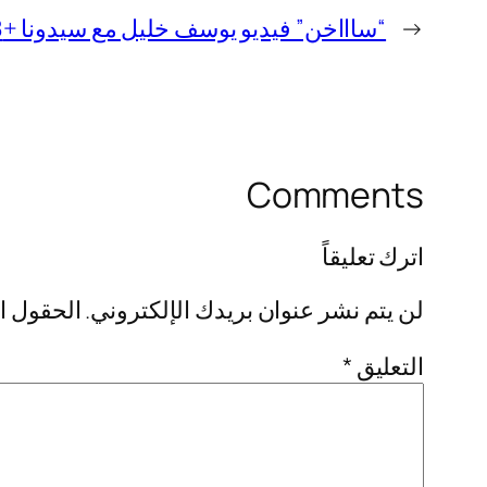
←
“ساااخن” فيديو يوسف خليل مع سيدونا +18 كامل بدون تشفير
Comments
اترك تعليقاً
لن يتم نشر عنوان بريدك الإلكتروني.
الحقول ال
التعليق
*