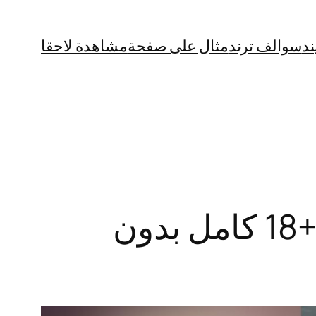
ند
سوالف ترند
مثال على صفحة
مشاهدة لاحقا
“سااااخن” فيديو الوحش التونسي مع شيلبي +18 كامل بدون