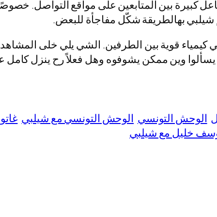
عل كبيرة بين المتابعين على مواقع التواصل. خصوصً
شيلبي بهالطريقة شكّل مفاجأة للبعض.
 كيمياء قوية بين الطرفين. الشي يلي خلى المشاهدين
عم يسألوا وين ممكن يشوفوه وهل فعلاً رح ينزل كامل 
ل
الوحش التونسي
الوحش التونسي مع شيلبي
غاتو
سف خليل مع شيلبي