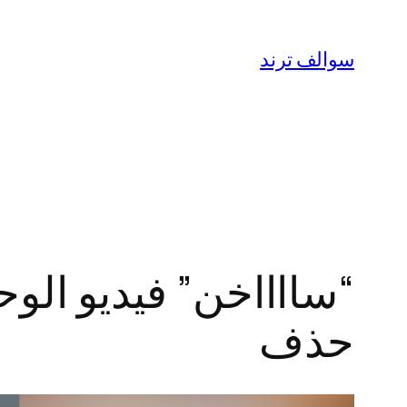
تخطى
إلى
سوالف ترند
المحتوى
حذف