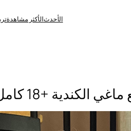
الأحدث
الأكثر مشاهدة
تري
دية +18 كامل بدون حذف