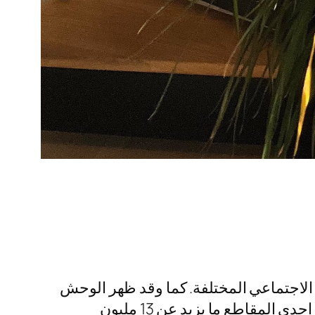
الاجتماعي المختلفة. كما وقد ظهر الوحش
في أكثر من مقطع فيديو برفقة ماغي الكندية، وهذا يعود إلى نجاح الأعمال المقدمة معًا. فقد حققت إحدى المقاطع ما يزيد عن 13 مليون