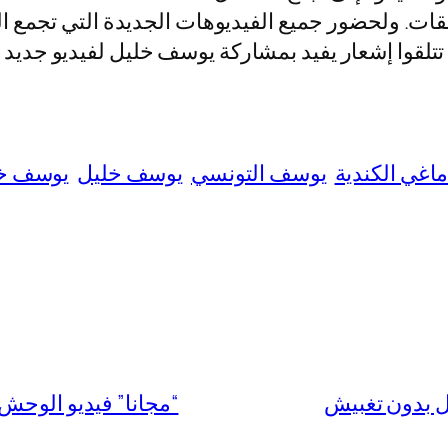
يقات. ولحضور جميع الفيديوهات الجديدة التي تجمع ا
اغي الكندية
يوسف التونسي
يوسف خليل
يوسف خل
“مجانا” فيديو الوحش التونسي م