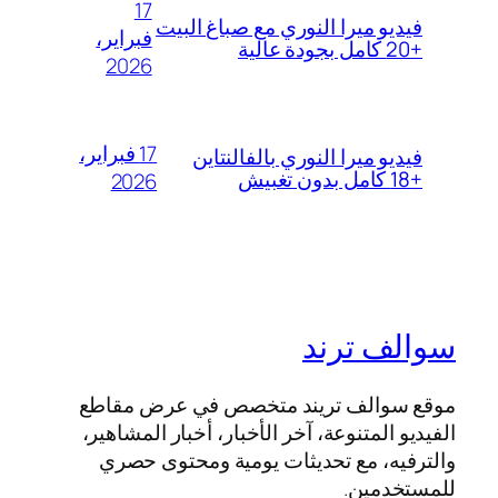
17
فيديو ميرا النوري مع صباغ البيت
فبراير،
+20 كامل بجودة عالية
2026
17 فبراير،
فيديو ميرا النوري بالفالنتاين
+18 كامل بدون تغبيش
2026
سوالف ترند
موقع سوالف تريند متخصص في عرض مقاطع
الفيديو المتنوعة، آخر الأخبار، أخبار المشاهير،
والترفيه، مع تحديثات يومية ومحتوى حصري
للمستخدمين.