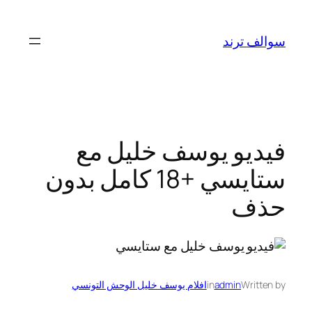
تخطى
إلى
سوالف ترند
المحتوى
فيديو يوسف خليل مع
ستايسي +18 كامل بدون
حذف
Written by
admin
in
افلام يوسف خليل الوحش التونسي