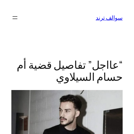
تخطى
إلى
سوالف ترند
المحتوى
“عااجل” تفاصيل قضية أم
حسام السيلاوي