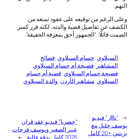
التهم.
وعلى الرغم من توقيعه على عقود تمنعه من
الكشف عن تفاصيل قضية والدته، لكنه قرر كسر
الصمت قائلًا: “الجمهور أحق بمعرفة الحقيقة”.
السيلاوي
حسام السيلاوي
فضائح
المشاهير
فضيحة أم حسام السيلاوي
فضيحة حسام السيلاوي
قضية أم حسام
السيلاوي
مشاهير الأردن
والدة السيلاوي
←
“نااار” فيديو
“حصريا” فيديو عقد قران
يوسف خليل مع
عبير الصغير ويوسف فرحات
بريتني +20 كامل
2025 كامل بدقة عالية
→