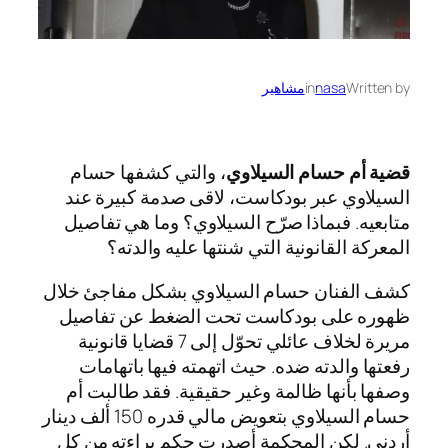
Written by
nasa
in
مشاهير
قضية أم حسام السيلاوي
، والتي كشفها حسام
السيلاوي عبر بودكاست، لاقى صدمة كبيرة عند
متابعيه. فبماذا صرّح السيلاوي؟ وما هي تفاصيل
المعركة القانونية التي شنتها عليه والدته؟
كشف الفنان حسام السيلاوي بشكل مفاجئ خلال
ظهوره على بودكاست تحت الضغط عن تفاصيل
مريرة لخلاف عائلي تحوّل إلى 7 قضايا قانونية
رفعتها والدته ضده. حيث اتهمته فيها باتهامات
وصفها بأنها ظالمة وغير حقيقية. فقد طالبت أم
حسام السيلاوي بتعويض مالي قدره 150 ألف دينار
أردني. لكن المحكمة أصدرت حكم براءته من كل