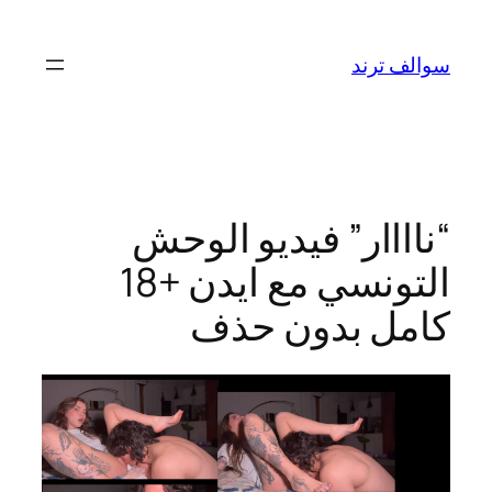
تخطى
إلى
سوالف ترند
المحتوى
“ناااار” فيديو الوحش
التونسي مع ايدن +18
كامل بدون حذف