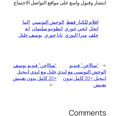
انتشار وقبول واسع على مواقع التواصل الاجتماع.
افلام للكبار فقط
الوحش التونسي
الينا
انجل
انجي خوري
انطونيو سليمان
اية
خلف
ميرا النوري
نايا خوري
يوسف خليل
←
“ساااخن” فيديو
“ساااخن” فيديو يوسف
الوحش التونسي مع ليدي
خليل مع ليدي ابيجيل
ابيجيل +20 كامل بدون
+20 كامل بدون تغبيش
تغبيش
→
Comments