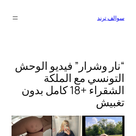
تخطى
إلى
سوالف ترند
المحتوى
“نار وشرار” فيديو الوحش
التونسي مع الملكة
الشقراء +18 كامل بدون
تغبيش