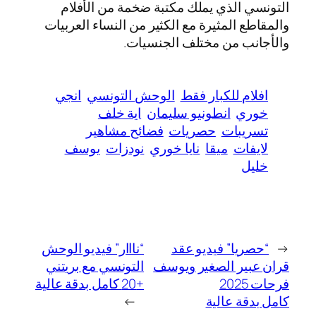
التونسي الذي يملك مكتبة ضخمة من الأفلام
والمقاطع المثيرة مع الكثير من النساء العربيات
والأجانب من مختلف الجنسيات.
افلام للكبار فقط
الوحش التونسي
انجي
خوري
انطونيو سليمان
اية خلف
تسريبات
حصريات
فضائح مشاهير
لايفات
ميقا
نايا خوري
نودزات
يوسف
خليل
←
“حصريا” فيديو عقد
“نااار” فيديو الوحش
قران عبير الصغير ويوسف
التونسي مع بريتني
فرحات 2025
+20 كامل بدقة عالية
كامل بدقة عالية
→