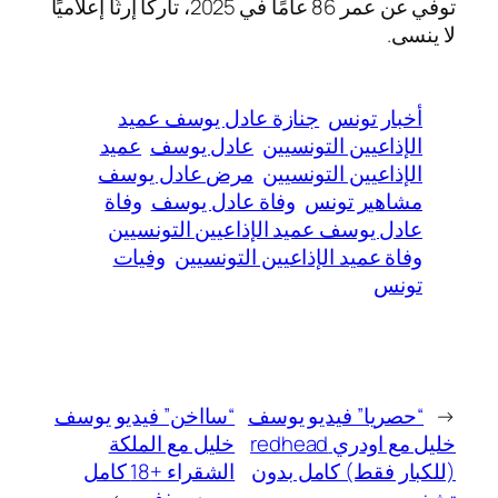
توفي عن عمر 86 عامًا في 2025، تاركًا إرثًا إعلاميًا
لا ينسى.
أخبار تونس
جنازة عادل يوسف عميد
الإذاعيين التونسيين
عادل يوسف
عميد
الإذاعيين التونسيين
مرض عادل يوسف
مشاهير تونس
وفاة عادل يوسف
وفاة
عادل يوسف عميد الإذاعيين التونسيين
وفاة عميد الإذاعيين التونسيين
وفيات
تونس
←
“حصريا” فيديو يوسف
“سااخن” فيديو يوسف
خليل مع اودري redhead
خليل مع الملكة
(للكبار فقط) كامل بدون
الشقراء +18 كامل