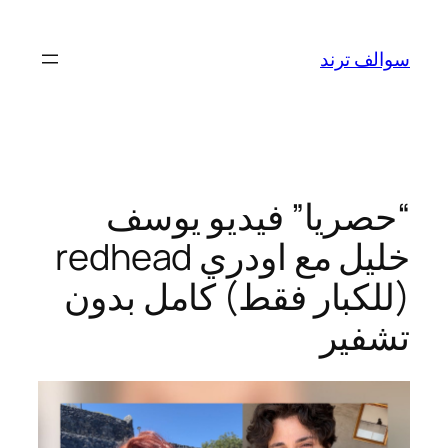
تخطى
إلى
سوالف ترند
المحتوى
“حصريا” فيديو يوسف
خليل مع اودري redhead
(للكبار فقط) كامل بدون
تشفير