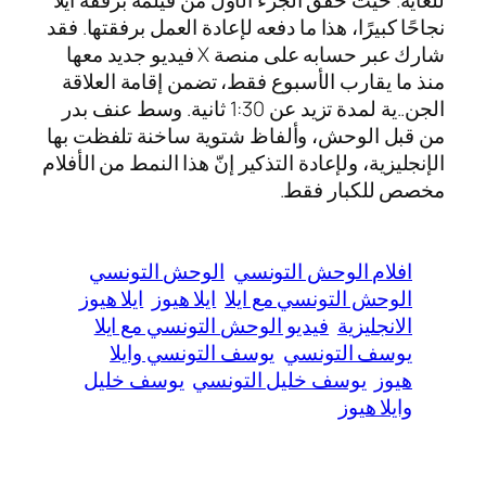
للغاية. حيث حقق الجزء الأول من فيلمه برفقة أيلا
نجاحًا كبيرًا، هذا ما دفعه لإعادة العمل برفقتها. فقد
شارك عبر حسابه على منصة X فيديو جديد معها
منذ ما يقارب الأسبوع فقط، تضمن إقامة العلاقة
الجن..ية لمدة تزيد عن 1:30 ثانية. وسط عنف بدر
من قبل الوحش، وألفاظ شتوية ساخنة تلفظت بها
الإنجليزية، ولإعادة التذكير إنّ هذا النمط من الأفلام
مخصص للكبار فقط.
افلام الوحش التونسي
الوحش التونسي
الوحش التونسي مع ايلا
ايلا هيوز
ايلا هيوز
الانجليزية
فيديو الوحش التونسي مع ايلا
يوسف التونسي
يوسف التونسي وايلا
هيوز
يوسف خليل التونسي
يوسف خليل
وايلا هيوز