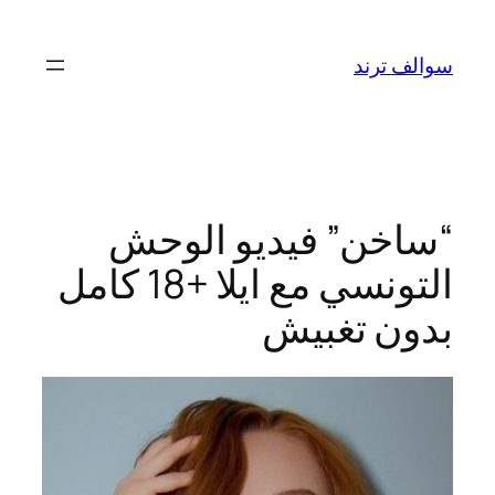
تخطى
إلى
سوالف ترند
المحتوى
“ساخن” فيديو الوحش
التونسي مع ايلا +18 كامل
بدون تغبيش