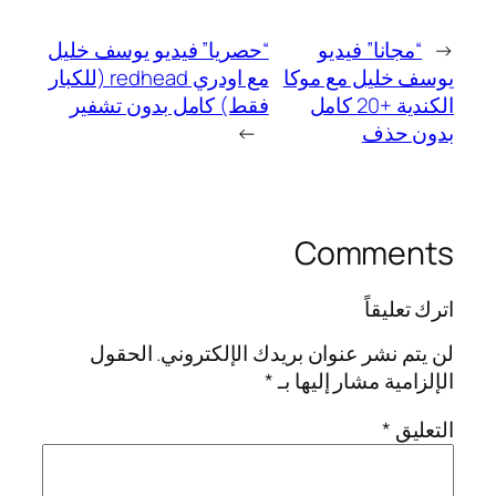
←
“مجانا” فيديو
“حصريا” فيديو يوسف خليل
يوسف خليل مع موكا
مع اودري redhead (للكبار
الكندية +20 كامل
فقط) كامل بدون تشفير
بدون حذف
→
Comments
اترك تعليقاً
لن يتم نشر عنوان بريدك الإلكتروني.
الحقول
الإلزامية مشار إليها بـ
*
التعليق
*