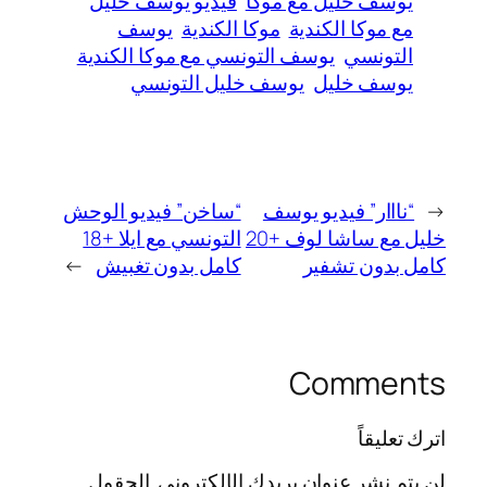
يوسف خليل مع موكا
فيديو يوسف خليل
مع موكا الكندية
موكا الكندية
يوسف
التونسي
يوسف التونسي مع موكا الكندية
يوسف خليل
يوسف خليل التونسي
←
“نااار” فيديو يوسف
“ساخن” فيديو الوحش
خليل مع ساشا لوف +20
التونسي مع ايلا +18
كامل بدون تشفير
كامل بدون تغبيش
→
Comments
اترك تعليقاً
لن يتم نشر عنوان بريدك الإلكتروني.
الحقول