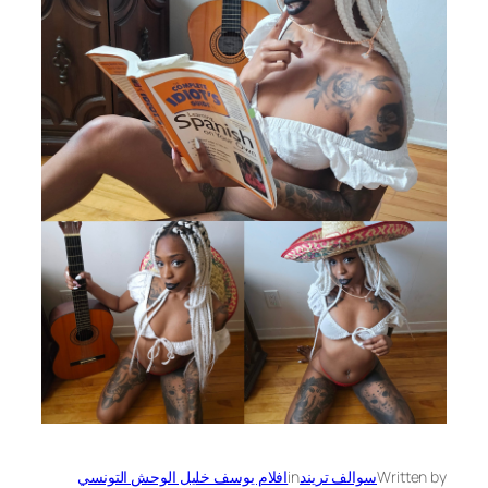
Written by
سوالف تريند
in
افلام يوسف خليل الوحش التونسي