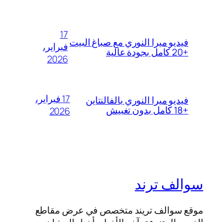
17
فيديو ميرا النوري مع صباغ البيت
فبراير،
+20 كامل بجودة عالية
2026
17 فبراير،
فيديو ميرا النوري بالفالنتاين
+18 كامل بدون تغبيش
2026
سوالف ترند
موقع سوالف تريند متخصص في عرض مقاطع