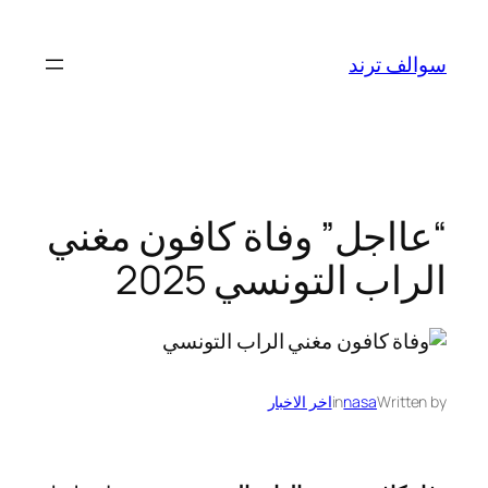
تخطى
إلى
سوالف ترند
المحتوى
“عااجل” وفاة كافون مغني
الراب التونسي 2025
Written by
nasa
in
اخر الاخبار