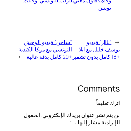
وفاة كافون مغني الراب التونسي
وفيات
تونس
←
“نااار” فيديو
“ساخن” فيديو الوحش
يوسف خليل مع ايلا
التونسي مع موكا الكندية
+18 كامل بدون تشفير
+20 كامل بدقة عالية
→
Comments
اترك تعليقاً
لن يتم نشر عنوان بريدك الإلكتروني.
الحقول
الإلزامية مشار إليها بـ
*