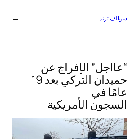
تخطى
إلى
سوالف ترند
المحتوى
“عااجل” الإفراج عن
حميدان التركي بعد 19
عامًا في
السجون الأمريكية