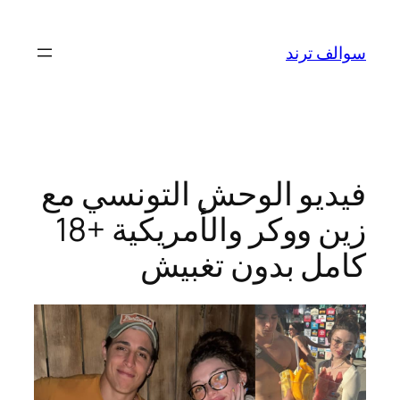
تخطى
إلى
سوالف ترند
المحتوى
فيديو الوحش التونسي مع
زين ووكر والأمريكية +18
كامل بدون تغبيش