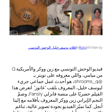
Written by
Roro
in
افلام يوسف خليل الوحش التونسي
فيديو الوحش التونسي مع زين ووكر والأمريكية Q
من ميامي، واللي معروفه على تويتر بـ
@shrooms_q، هو أحدث عمل جماعي جريء
ليوسف خليل، المعروف بلقب “غاتوز”. انعرض هذا
الفيلم حصريًا على منصة فانزلي Fansly، وضمّ
النجم الإيراني زين ووكر المعروف بأفلامه مع إلينا
أنجل. كما تميّز الفيديو بجودة تصوير عالية، تناغم