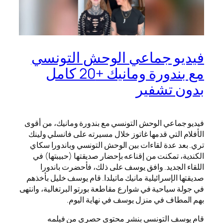
فيديو جماعي الوحش التونسي
مع بندورة ومانيك +20 كامل
بدون تشفير
فيديو جماعي الوحش التونسي مع بندورة ومانيك، من أقوى
الأفلام التي قدمها غاتوز خلال مسيرته على فانسلي ولينك
تري. بعد عدة لقاءات بين الوحش التونسي وباندورا سكاي
الكندية، تمكنت من إقناعه بإحضار صديقتها (حبيبتها) في
اللقاء الجديد. وافق يوسف على ذلك، فأحضرت باندورا
صديقتها الإسرائيلية مانيك ماتيلدا. قام يوسف خليل بأخذهم
في جولة سياحية في شوارع مقاطعة بورتو البرتغالية، وانتهى
بهم المطاف في منزل يوسف في نهاية اليوم.
قام يوسف التونسي بنشر محتوى حصري من فيلمه