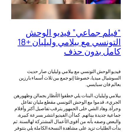
“فيلم جماعي” فيديو الوحش
التونسي مع بيلامي وليليان +18
كامل بدون حذف
فيديو الوحش التونسي مع بيلامي وليليان صار حديث
السوشيال ميديا، خصوصًا إنو جمع بين ثلاث أسماء بارزين
بعالم فان سبايسي.
بيلامي وليليان، البنات يلي خطفوا الأنظار بجمالن وظهورهن
الجريء، قدموا مع الوحش التونسي مقطع مليان تفاعل
وجرأة, وهاد الشي خلى الجمهور يترقب تفاصيل أكتر وأفلام
جماعية جديدة بيناتهم. كما أن الفيديو انتشر بسرعة كبيرة،
والبعض وصفه بأنه من أقوى الأعمال المشتركة لهالسنة. ثم
بدأت الطلبات تزيد على مشاهدة النسخة الكاملة يلي بتتوفر