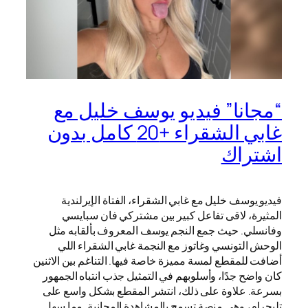
“مجانا” فيديو يوسف خليل مع
غابي الشقراء +20 كامل بدون
اشتراك
فيديو يوسف خليل مع غابي الشقراء، الفتاة الإيرلندية
المثيرة، لاقى تفاعل كبير بين مشتركي فان سبايسي
وفانسلي. حيث جمع النجم يوسف المعروف بألقابه مثل
الوحش التونسي وغاتوز مع النجمة غابي الشقراء اللي
أضافت للمقطع لمسة مميزة خاصة فيها. التناغم بين الاثنين
كان واضح جدًا، وأسلوبهم في التمثيل جذب انتباه الجمهور
بسرعة. علاوة على ذلك، انتشر المقطع بشكل واسع على
تليجرام، وهي منصة تسمح بالمشاهدة المجانية. مما سهل