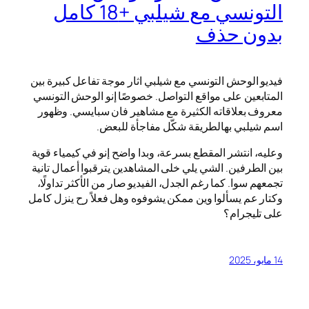
التونسي مع شيلبي +18 كامل
بدون حذف
فيديو الوحش التونسي مع شيلبي اثار موجة تفاعل كبيرة بين
المتابعين على مواقع التواصل. خصوصًا إنو الوحش التونسي
معروف بعلاقاته الكثيرة مع مشاهير فان سبايسي. وظهور
اسم شيلبي بهالطريقة شكّل مفاجأة للبعض.
وعليه، انتشر المقطع بسرعة، وبدا واضح إنو في كيمياء قوية
بين الطرفين. الشي يلي خلى المشاهدين يترقبوا أعمال تانية
تجمعهم سوا. كما رغم الجدل، الفيديو صار من الأكثر تداولًا،
وكتار عم يسألوا وين ممكن يشوفوه وهل فعلاً رح ينزل كامل
على تليجرام؟
14 مايو، 2025