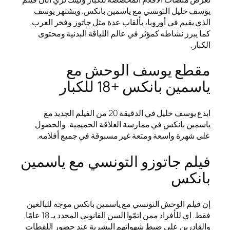
يوسف خليل التونسي مع ياسمين بانكس. ويشتهر يوسف
الذي يقيم في أوروبا، بألقاب عدة مثل جاتوز وفخر العرب.
كما يبرز نشاطه كمؤثر في عالم اللياقة البدنية ومحتوى
الكبار.
مقطع يوسف الوحش مع
ياسمين بانكس +18 للكبار
ابدع يوسف خليل في الدقيقة 20 من الفيلم الجديد مع
ياسمين بانكس في ممارسة العلاقة الحميمية. والحصول
على شهرة واسعة ومتعة غير مسبوقة في جميع أفلامه.
فيلم جاتوزو التونسي مع ياسمين
بانكس
إن فيلم الوحش التونسي مع ياسمين بانكس موجه للبالغين
فقط. اي للأفراد ممن اتمّوا السن القانوني المحدد بـ 18 عامًا.
والقادرين على ضبط شهواتهم البشرية عند حضور اللقطات