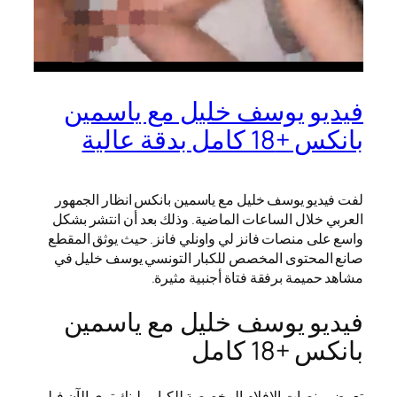
فيديو يوسف خليل مع ياسمين
بانكس +18 كامل بدقة عالية
لفت فيديو يوسف خليل مع ياسمين بانكس انظار الجمهور
العربي خلال الساعات الماضية. وذلك بعد أن انتشر بشكل
واسع على منصات فانز لي واونلي فانز. حيث يوثق المقطع
صانع المحتوى المخصص للكبار التونسي يوسف خليل في
مشاهد حميمة برفقة فتاة أجنبية مثيرة.
فيديو يوسف خليل مع ياسمين
بانكس +18 كامل
تعرض منصات الافلام المخصصة للكبار ولينك تري الآن فيلم