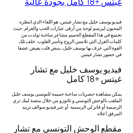
غيتس +18 كامل بجودة عالية
فيديو يوسف خليل مع تشار غيتس، هو اللقاء الذي انتظره
المحبون ليرسم لوحة من أرقى عبارات الحب والغرام. حيث
تجتمع في هذا المقطع الحميم مشاعر ساخنة تولدت من
كلمات الغزل التي تلامس الروح وتأسر القلوب. خلف تلك
القوة التي عرف بها يوسف خليل، ينبض قلب يفيض عشقا
في حضور تشار غيتس.
فيديو يوسف خليل مع تشار
غيتس +18 كامل
يمكن مشاهدة حصريات ساخنة حميمة للتونسي يوسف خليل
الملقب بالوحش التونسي و غاتوزو من خلال منصة لينك تري
الرسمية أو فانز لي الرسمية. أو عبر فيديو سوالف تريند
المرفق اعلاه.
مقطع الوحش التونسي مع تشار