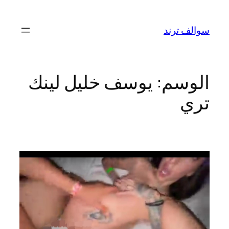
تخطى
إلى
سوالف ترند
المحتوى
الوسم:
يوسف خليل لينك
تري