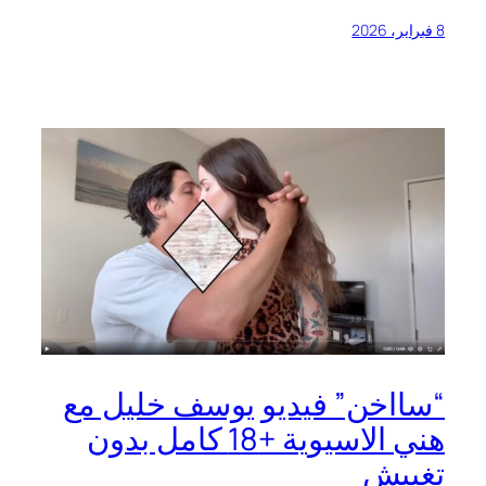
8 فبراير، 2026
“سااخن” فيديو يوسف خليل مع
هني الاسيوية +18 كامل بدون
تغبيش