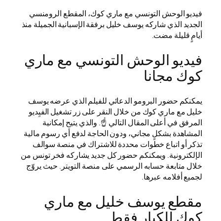
فيديو الوحش التونسي مع ماري كوك، المقطع الرومنسي
الجديد الذي شاركه يوسف خليل برفقة الإسبانية الجميلة منذ
أيامٍ قليلة مضت.
فيديو الوحش التونسي مع ماري
كوك مجانا
يمكنكم حضور البرومو الدعائي للفيلم الذي عرضه يوسف
خليل مع ماري كوك من خلال النقر على زر تشغيل الفيِديو
المرفق في أعلى المقال التالي ☝️. والذي يتيح إمكانية
المشاهدة بشكلٍ مجاني، ودون الحاجة لدفع أي رسوم مالية
تذكر أو اتباع خطوات محددة للاشتراك في منصة سوالف
الإلكترونية. ويمكنكم حضور كل جديد يشاركه فخر تونس من
خلال متابعة حسابه الرسمي على منصة التويتر. حيث يروّج
لجميع أفلامه عبرها.
مقطع يوسف خليل مع ماري
كوك للكبار فقط