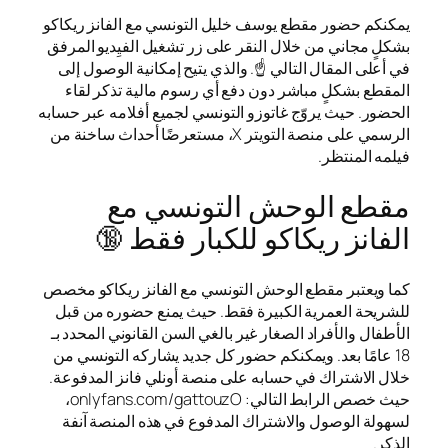
يمكنكم حضور مقطع يوسف خليل التونسي مع الفانز ريكاكو
بشكلٍ مجاني من خلال النقر على زر تشغيل الفيِديو المرفق
في أعلى المقال التالي ☝️. والذي يتيح إمكانية الوصول إلى
المقطع بشكلٍ مباشر دون دفع أي رسوم مالية تذكر لقاء
الحضور. حيث يروّج غاتوزو التونسي لجميع أفلامه عبر حسابه
الرسمي على منصة التويتر X، مستعرضًا أحداث ساخنة من
فيلمه المنتظر.
مقطع الوحش التونسي مع
الفانز ريكاكو للكبار فقط 🔞
كما ويعتبر مقطع الوحش التونسي مع الفانز ريكاكو مخصص
للشريحة العمرية الكبيرة فقط. حيث يمنع حضوره من قبل
الأطفال والأفراد الصغار غير بالغي السن القانوني المحدد بـ
18 عامًا بعد. ويمكنكم حضور كل جديد يشاركه التونسي من
خلال الاشتراك في حسابه على منصة أونلي فانز المدفوعة.
حيث خصص الرابط التالي: onlyfans.com/gattouzO،
لسهولة الوصول والاشتراك المدفوع في هذه المنصة آنفة
الذكر.