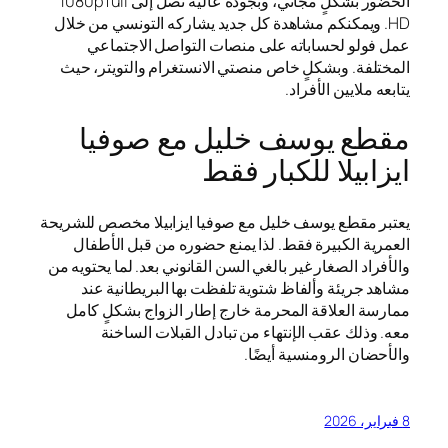
الحضور بشكلٍ مجاني، وبجودة عالية تصل إلى 1080p full
HD. ويمكنكم مشاهدة كل جديد يشاركه التونسي من خلال
عمل فولو لحساباته على منصات التواصل الاجتماعي
المختلفة. وبشكلٍ خاص منصتي الانستغرام والتويتر، حيث
يتابعه ملايين الأفراد.
مقطع يوسف خليل مع صوفيا
ايزابيلا للكبار فقط
يعتبر مقطع يوسف خليل مع صوفيا ايزابيلا مخصص للشريحة
العمرية الكبيرة فقط. لذا يمنع حضوره من قبل الأطفال
والأفراد الصغار غير بالغي السن القانوني بعد. لما يحتويه من
مشاهد جريئة وألفاظ شتوية تلفظت بها البريطانية عند
ممارسة العلاقة المحرمة خارج إطار الزواج بشكلٍ كامل
معه. وذلك عقب الإنتهاء من تبادل القبلات الساخنة
والأحضان الرومنسية أيضًا.
8 فبراير، 2026