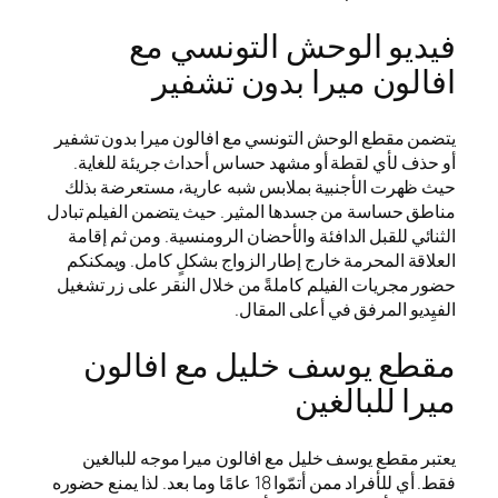
فيديو الوحش التونسي مع
افالون ميرا بدون تشفير
يتضمن مقطع الوحش التونسي مع افالون ميرا بدون تشفير
أو حذف لأي لقطة أو مشهد حساس أحداث جريئة للغاية.
حيث ظهرت الأجنبية بملابس شبه عارية، مستعرضة بذلك
مناطق حساسة من جسدها المثير. حيث يتضمن الفيلم تبادل
الثنائي للقبل الدافئة والأحضان الرومنسية. ومن ثم إقامة
العلاقة المحرمة خارج إطار الزواج بشكلٍ كامل. ويمكنكم
حضور مجريات الفيلم كاملةً من خلال النقر على زر تشغيل
الفيِديو المرفق في أعلى المقال.
مقطع يوسف خليل مع افالون
ميرا للبالغين
يعتبر مقطع يوسف خليل مع افالون ميرا موجه للبالغين
فقط. أي للأفراد ممن أتمّوا 18 عامًا وما بعد. لذا يمنع حضوره