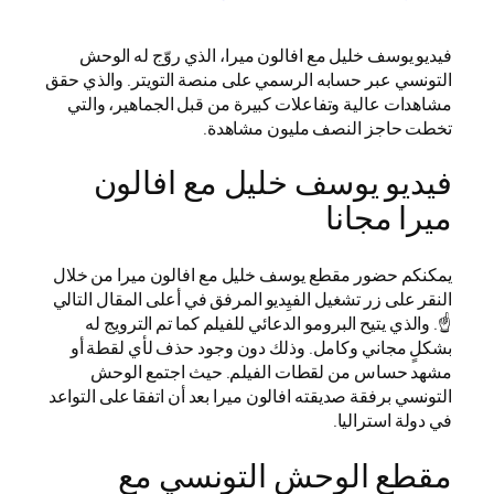
فيديو يوسف خليل مع افالون ميرا، الذي روّج له الوحش
التونسي عبر حسابه الرسمي على منصة التويتر. والذي حقق
مشاهدات عالية وتفاعلات كبيرة من قبل الجماهير، والتي
تخطت حاجز النصف مليون مشاهدة.
فيديو يوسف خليل مع افالون
ميرا مجانا
يمكنكم حضور مقطع يوسف خليل مع افالون ميرا من خلال
النقر على زر تشغيل الفيِديو المرفق في أعلى المقال التالي
☝️. والذي يتيح البرومو الدعائي للفيلم كما تم الترويج له
بشكلٍ مجاني وكامل. وذلك دون وجود حذف لأي لقطة أو
مشهد حساس من لقطات الفيلم. حيث اجتمع الوحش
التونسي برفقة صديقته افالون ميرا بعد أن اتفقا على التواعد
في دولة استراليا.
مقطع الوحش التونسي مع