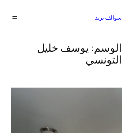
تخطى
إلى
سوالف ترند
المحتوى
الوسم:
يوسف خليل
التونسي