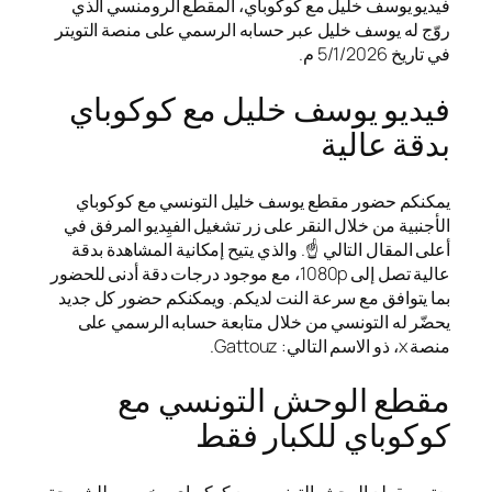
فيديو يوسف خليل مع كوكوباي، المقطع الرومنسي الذي
روّج له يوسف خليل عبر حسابه الرسمي على منصة التويتر
في تاريخ 5/1/2026 م.
فيديو يوسف خليل مع كوكوباي
بدقة عالية
يمكنكم حضور مقطع يوسف خليل التونسي مع كوكوباي
الأجنبية من خلال النقر على زر تشغيل الفيِديو المرفق في
أعلى المقال التالي ☝️. والذي يتيح إمكانية المشاهدة بدقة
عالية تصل إلى 1080p، مع موجود درجات دقة أدنى للحضور
بما يتوافق مع سرعة النت لديكم. ويمكنكم حضور كل جديد
يحضّر له التونسي من خلال متابعة حسابه الرسمي على
منصة x، ذو الاسم التالي: Gattouz.
مقطع الوحش التونسي مع
كوكوباي للكبار فقط
يعتبر مقطع الوحش التونسي مع كوكوباي مخصص للشريحة