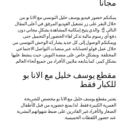
مجانا
يمكنكم حضور فيديو يوسف خليل التونسي مع الانا بو من
خلال النقر على زر تشغيل الفيِديو المرفق في أعلى المقال
التالي ☝️. والذي يتيح إمكانية المشاهدة بشكلٍ مجاني دون
دفع أي رسوم مالية تذكر لقاء الحضور أو التحميل حتى.
ويمكنكم الوصول إلى كل جديد يشاركه الوحش التونسي من
خلال عمل فولو لحساباته عبر منصات التواصل الاجتماعي
المختلفة. وبشكلٍ خاص على منصة التويتر، حيث ينشط عليها
بشكلٍ كبير، كما يتابعه ملايين الأفراد من جميع أنحاء العالم.
مقطع يوسف خليل مع الانا بو
للكبار فقط
يعتبر مقطع يوسف خليل مع الانا بو مخصص للشريحة
العمرية الكبيرة فقط. لذا يمنع حضوره من قبل الأطفال
الصغار والأفراد غير القادرين على ضبط شهواتهم البشرية
عند حضور اللقطات الحميمية.