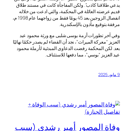
يدعي طلاقنا كاذب”. ولكن المفاجأة كانت في مستند طلاق
قديم عرضته العائلة في المحكمة، والتي ادعت من خلاله
انفصال الزوجين بعد 45 يومًا فقط من زواجهما عام 1998 م،
مرفقة بتوقيع مأذون بالإسكندرية.
وفي آخر تطورات أزمة بوسى شلبى مع ورثة محمود عبد
العزيز “معركة الميراث”، نجد أن القضاء لم يصدر حكمًا نهائيًا
بعد. لكن المحكمة رفضت الدعاوى المبدئية لأرملة محمود
عيد العزيز “بوسي”، مما دفعها للاستئناف.
9 مايو، 2025
وفاة المصور أمير رشدي (سبب