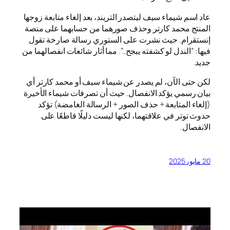
عاد اسم شيماء سيف ليتصدر التريند، بعد إلغاء متابعة زوجها
المنتج محمد كارتر وحذف صورهما من حسابهما على منصة
إنستقرام. حيث نشرت على الستوري رسالة صارخة تقول
فيها: “الندل لو كشفته يبجح..”. مما أثار شائعات انفصالهما من
جديد.
لكن حتى الآن، لم يصدر عن شيماء سيف أو محمد كارتر أي
بيان رسمي يؤكد الانفصال. حيث أن تصرفات شيماء الأخيرة
(إلغاء المتابعة + حذف الصور + الرسالة الغامضة) تؤكد
حدوث توتر في علاقتهما، لكنها ليست دليلًا قاطعًا على
الانفصال.
20 مايو، 2025