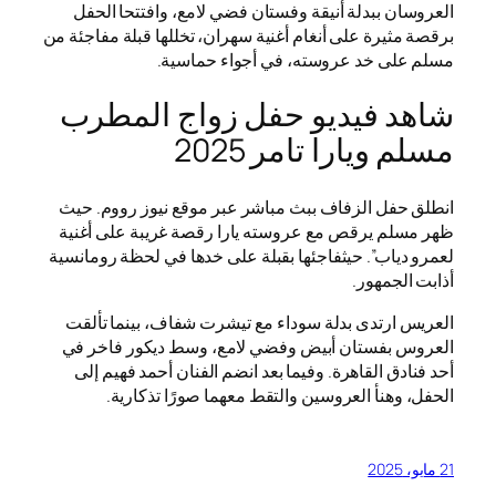
العروسان ببدلة أنيقة وفستان فضي لامع، وافتتحا الحفل
برقصة مثيرة على أنغام أغنية سهران، تخللها قبلة مفاجئة من
مسلم على خد عروسته، في أجواء حماسية.
شاهد فيديو حفل زواج المطرب
مسلم ويارا تامر 2025
انطلق حفل الزفاف ببث مباشر عبر موقع نيوز رووم. حيث
ظهر مسلم يرقص مع عروسته يارا رقصة غريبة على أغنية
لعمرو دياب”. حيثفاجئها بقبلة على خدها في لحظة رومانسية
أذابت الجمهور.
العريس ارتدى بدلة سوداء مع تيشرت شفاف، بينما تألقت
العروس بفستان أبيض وفضي لامع، وسط ديكور فاخر في
أحد فنادق القاهرة. وفيما بعد انضم الفنان أحمد فهيم إلى
الحفل، وهنأ العروسين والتقط معهما صورًا تذكارية.
21 مايو، 2025