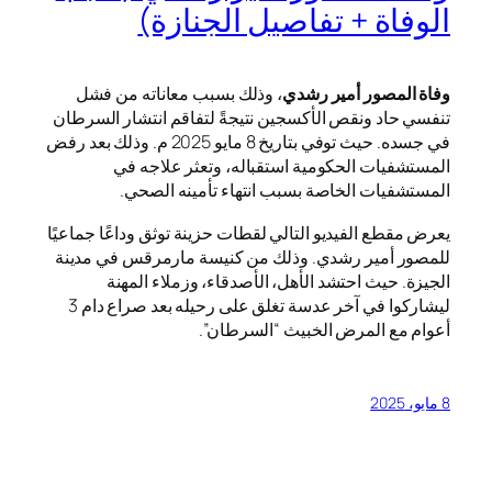
الوفاة + تفاصيل الجنازة)
وفاة المصور أمير رشدي
، وذلك بسبب معاناته من فشل
تنفسي حاد ونقص الأكسجين نتيجةً لتفاقم انتشار السرطان
في جسده. حيث توفي بتاريخ 8 مايو 2025 م. وذلك بعد رفض
المستشفيات الحكومية استقباله، وتعثر علاجه في
المستشفيات الخاصة بسبب انتهاء تأمينه الصحي.
يعرض مقطع الفيديو التالي لقطات حزينة توثق وداعًا جماعيًا
للمصور أمير رشدي. وذلك من كنيسة مارمرقس في مدينة
الجيزة. حيث احتشد الأهل، الأصدقاء، وزملاء المهنة
ليشاركوا في آخر عدسة تغلق على رحيله بعد صراع دام 3
أعوام مع المرض الخبيث “السرطان”.
8 مايو، 2025