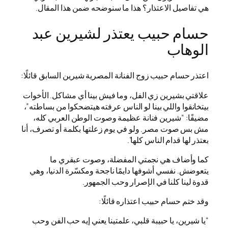
هي تفاصيل الاعتذار؟ هذا ما سنوضحه ضمن هذا المقال.
حسام حبيب يعتذر لشيرين عبد
الوهاب
اعتذر حسام حبيب زوج الفنانة المصرية شيرين السابق قائلًا:
علاقتي بشيرين زي الفل، وما فيش بينا أي مشاكل. الأخوات
بيتخانقوا واللي بينا لو الناس عرفته هيتضحكوا من بساطته”،
مضيفًا: “شيرين فنانة عظيمة وصوت الوطن العربي كله،
مش بس صوت مصر. ولو في يوم زعلتها بكلمة أو تصرف، أنا
بعتذر لها قدام الناس كلها”.
كما وأضاف هي نجمتي المفضلة، وصوت عبقري ما
يتعوضش. نفسي أشوفها دايمًا ناجحة ومكسّرة الدنيا، وهي
قدوة لينا كلنا في الإصرار وحب الجمهور.
وقد ختم حسام حبيب اعتذاره قائلًا:
“يا شيرين، يا حبيبة قلبي، علمتينا يعني إيه حب الفن وحب