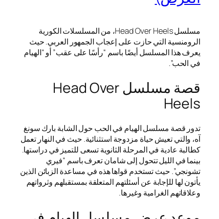
مسلسل Head Over Heels، من المسلسلات الكورية
الرومنسية التي حازت على إعجاب الجمهور العربي. حيث
يعرف هذا المسلسل أيضًا باسم “رأسًا على عقب” أو “الهيام
في الحب”.
قصة مسلسل Head Over
Heels
تدور قصة مسلسل الهيام في الحب حول الشابة بارك سونغ
آه، والتي تعيش حياة مزدوجة استثنائية. حيث في النهار تعمل
كطالبة عادية في المرحلة الثانوية تسعى للتميز في دراستها.
بينما في الليل تتحول إلى شامان تعرف باسم “فيري
تشونجي”. حيث تستخدم قواها هذه في مساعدة الزبائن الذين
يأتون لها للإجابة عن أسئلتهم المتعلقة بمستقبلهم وثرواتهم
وعلاقاتهم الغرامية وغيرها.
موعد عرض مسلسل الهيام في