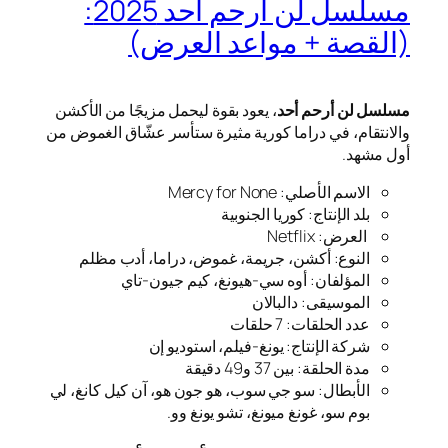
مسلسل لن أرحم أحد 2025:
(القصة + مواعد العرض)
مسلسل لن أرحم أحد
، يعود بقوة ليحمل مزيجًا من الأكشن
والانتقام، في دراما كورية مثيرة ستأسر عشّاق الغموض من
أول مشهد.
الاسم الأصلي: Mercy for None
بلد الإنتاج: كوريا الجنوبية
العرض: Netflix
النوع: أكشن، جريمة، غموض، دراما، أدب مظلم
المؤلفان: أوه سي-هيونغ، كيم جيون-تاي
الموسيقى: دالبالان
عدد الحلقات: 7 حلقات
شركة الإنتاج: يونغ-فيلم، استوديو إن
مدة الحلقة: بين 37 و49 دقيقة
الأبطال: سو جي سوب، هو جون هو، آن كيل كانغ، لي
بوم سو، غونغ ميونغ، تشو يونغ وو.