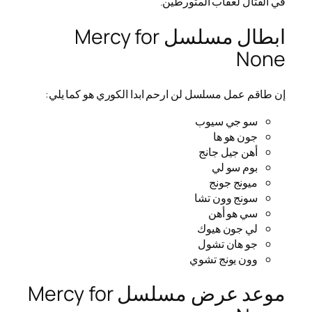
في القتال لعقاب المتورطين.
ابطال مسلسل Mercy for
None
إن طاقم عمل مسلسل لن ارحم ابدا الكوري هو كما يلي:
سو جي سيوب
جون هو ها
أهن جيل جانج
بوم سو لي
ميونج جونج
سونج وون تشا
سي هو أهن
لي جون هيوك
جو هان تشول
وون يونج تشوي
موعد عرض مسلسل Mercy for