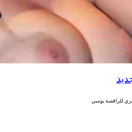
ديد
عري للراقصة بوسي