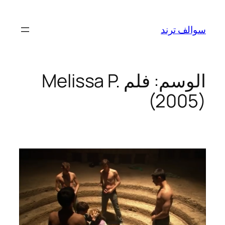
تخطى
إلى
سوالف ترند
المحتوى
الوسم:
فلم Melissa P.
(2005)