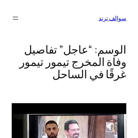
تخطى
إلى
سوالف ترند
المحتوى
الوسم:
“عاجل” تفاصيل
وفاة المخرج تيمور تيمور
غرقًا في الساحل