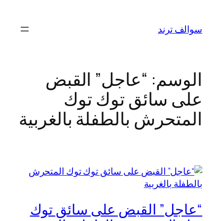
تخطى
إلى
سوالف ترند
المحتوى
الوسم:
“عاجل” القبض
على سائق توك توك
المتحرش بالطفلة بالغربية
“عاجل” القبض على سائق توك