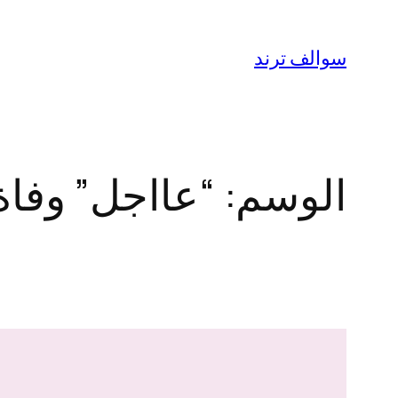
تخطى
إلى
سوالف ترند
المحتوى
الوسم:
“عااجل” وفاة 