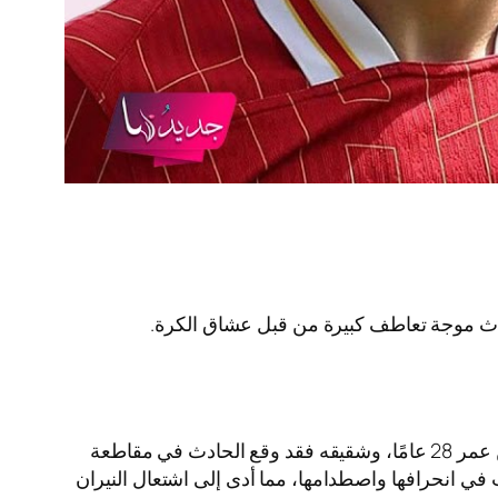
حدث موجة تعاطف كبيرة من قبل عشاق الكرة.
لقد انتشر خبر وفاة دييغو جوتا لاعب ليفربول اليوم الموافق في الخميس 3 يوليو 2025 وذلك عقب حادث أليم حصل له عن عمر 28 عامًا، وشقيقه فقد وقع الحادث في مقاطعة
في انحرافها واصطدامها، مما أدى إلى اشتعال النيران