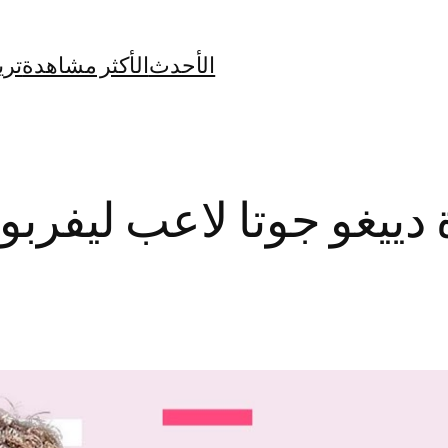
الأحدث
الأكثر مشاهدة
تري
دييغو جوتا لاعب ليفربو