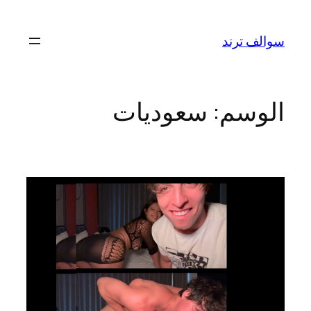
تخطى
إلى
سوالف ترند
المحتوى
الوسم:
سعوديات