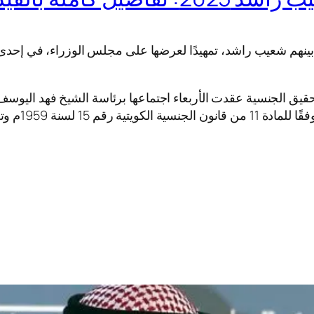
حب وفقد الجنسية من 1291 حالة ومن بينهم شعيب راشد، تمهيدًا لعرضها على مجلس ا
 لتحقيق الجنسية عقدت الأربعاء اجتماعها برئاسة الشيخ فهد اليوسف