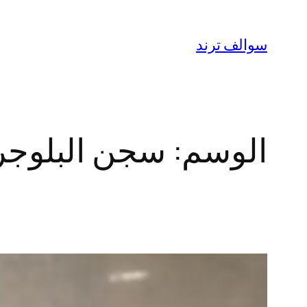
تخطى
إلى
سوالف ترند
المحتوى
الوسم:
سجن البلوجر 