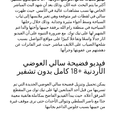
أكثر ما يتم البحث عنه الآن. وذلك بعد أن شهد البث المباشر
الخاص بها نسب مشاهدات عالية في الأمس. حيث ظهرت
سالي في لقطات غير متوقعة وهي تغير ملابسها إلى ثياب
السباحة وسط أجواء مثيرة وجذابة. وذلك خلال رحلتها
السياحية في منطقة رام الله برفقة حبيبها وأختها والداعم
الشهير لها على تيك توك. مع ضرورة التنيوه على أن الفيديو
اثار جدلًا واسعًا وتفاعلًا كبيرًا على مواقع التواصل. بسبب
شلحها الصياب على اللايف مباشر. حيث عبر الفانزات عن
دهشتهم من عفويتها وجرأتها.
فيديو فضيحة سالي العوضي
الأردنية +18 كامل بدون تشفير
يمكن تحميل وتنزيل فضيحة سالي العوضي الجديدة التي تم
تسريبها من قبل أحد المتابعين لها على تيك توك من المقطع
المرفق أعلاه. حيث يبدأ الفيديو الفاضح بمكاملة هاتفية معيبة
جدًا مع ناصر السلطي وتتوالى الأحداث حتى نرى موقف غيرة
من حبيبها بسبب جلوس الداعم بجانبها.