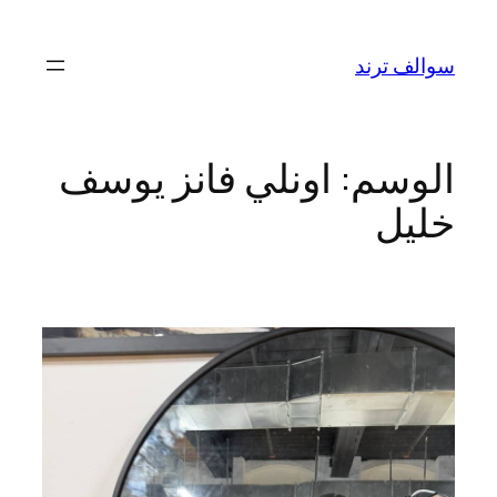
تخطى
إلى
سوالف ترند
المحتوى
الوسم:
اونلي فانز يوسف
خليل