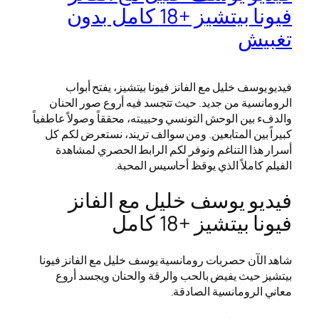
فيونا بيتشيز +18 كامل بدون
تغبيش
فيديو يوسف خليل مع الفانز فيونا بيتشيز، يفتح أبواب
الرومانسية من جديد. حيث تتجسد فيه أروع صور الحنان
والدفء بين الوحش التونسي وحبيبته، محققاً وصولاً عاطفياً
كبيراً بين المتابعين. ومن سوالف تريند، نستعرض لكم كل
أسرار هذا التناغم ونوفر لكم الرابط الحصري لمشاهدة
الفيلم كاملاً الذي يوقظ أحاسيس المحبة.
فيديو يوسف خليل مع الفانز
فيونا بيتشيز +18 كامل
شاهد الآن حصربات رومانسية يوسف خليل مع الفانز فيونا
بيتشيز حيث يفيض بالحب والرقة والحنان ويجسد أروع
معاني الرومانسية الصادقة.