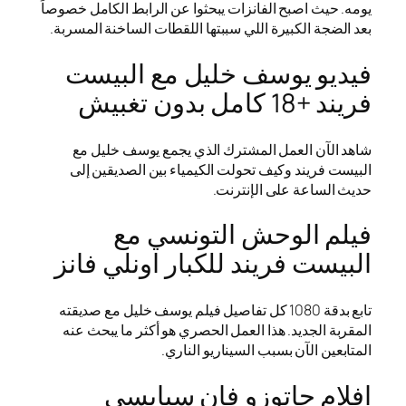
يومه. حيث اصبح الفانزات يبحثوا عن الرابط الكامل خصوصاً
بعد الضجة الكبيرة اللي سببتها اللقطات الساخنة المسربة.
فيديو يوسف خليل مع البيست
فريند +18 كامل بدون تغبيش
شاهد الآن العمل المشترك الذي يجمع يوسف خليل مع
البيست فريند وكيف تحولت الكيمياء بين الصديقين إلى
حديث الساعة على الإنترنت.
فيلم الوحش التونسي مع
البيست فريند للكبار اونلي فانز
تابع بدقة 1080 كل تفاصيل فيلم يوسف خليل مع صديقته
المقربة الجديد. هذا العمل الحصري هو أكثر ما يبحث عنه
المتابعين الآن بسبب السيناريو الناري.
افلام جاتوزو فان سبايسي