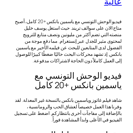
عالية
فيديو الوحش التونسي مع ياسمين بانكس +20 كامل، أصبح
متاح الان على سوالف تريند. حيث استغل يوسف خليل
منصته التي تضم أكثر من مليونين ونصف متابع للترويج
لمحتوى مثير للجدل عبر إنستغرام. مما دفع موجة من
الفضول لدى المتابعين للبحث عن فيلمه الأخير مع ياسمين
بانكس. إذ تشهد محركات البحث حاليًا ضغطًا كبيرًا للوصول
إلى العمل كاملاً دون الحاجة لاشتراكات مدفوعة.
فيديو الوحش التونسي مع
ياسمين بانكس +20 كامل
شاهد فيلم غاتوز وياسمين بانكس بالنسخة غير المعدلة. لقد
وفرنا هذا العمل خصيصاً لعشاق الحب والرومانسية ،
بالإضافة إلى مفاجآت أخرى بانتظاركم. اضغط على تسجيل
الفيديو في الأعلى وابدأ المشاهدة فوراً.