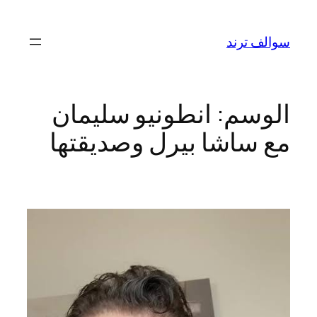
تخطى
إلى
سوالف ترند
المحتوى
الوسم:
انطونيو سليمان
مع ساشا بيرل وصديقتها