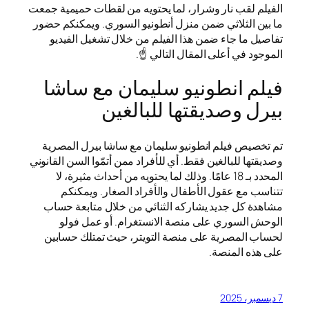
الفيلم لقب نار وشرار، لما يحتويه من لقطات حميمية جمعت
ما بين الثلاثي ضمن منزل أنطونيو السوري. ويمكنكم حضور
تفاصيل ما جاء ضمن هذا الفيلم من خلال تشغيل الفيديو
الموجود في أعلى المقال التالي ☝️.
فيلم انطونيو سليمان مع ساشا
بيرل وصديقتها للبالغين
تم تخصيص فيلم انطونيو سليمان مع ساشا بيرل المصرية
وصديقتها للبالغين فقط. أي للأفراد ممن أتمّوا السن القانوني
المحدد بـ 18 عامًا. وذلك لما يحتويه من أحداث مثيرة، لا
تتناسب مع عقول الأطفال والأفراد الصغار. ويمكنكم
مشاهدة كل جديد يشاركه الثنائي من خلال متابعة حساب
الوحش السوري على منصة الانستغرام. أو عمل فولو
لحساب المصرية على منصة التويتر، حيث تمتلك حسابين
على هذه المنصة.
7 ديسمبر، 2025