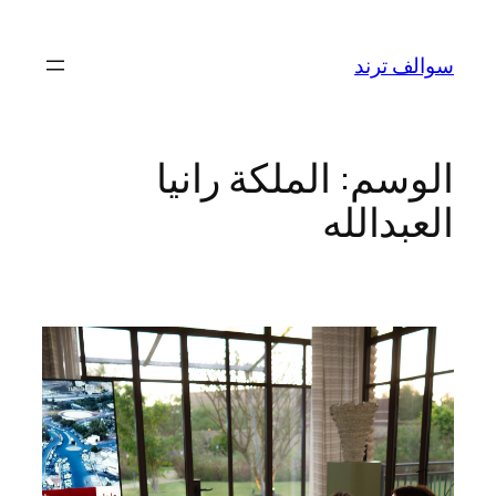
تخطى
إلى
سوالف ترند
المحتوى
الوسم:
الملكة رانيا
العبدالله