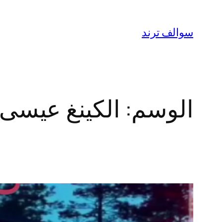
تخطى
إلى
سوالف ترند
المحتوى
الوسم:
الكينغ عيسى 