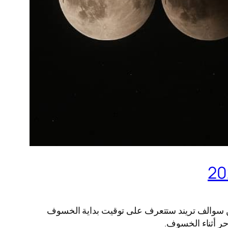
هر الفلكية النادرة. من سوالف تريند ستتعرف على توقيت بداية الخسوف
حر أثناء الخسوف.