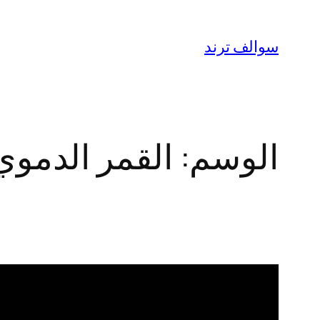
تخطى
إلى
سوالف ترند
المحتوى
الوسم:
القمر الدموي 025