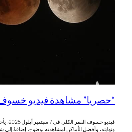
“حصريا” مشاهدة فيديو خسوف القمر الكلي ف
فيديو 
ونهايته، وأفضل الأماكن لمشاهدته بوضوح، إضافةً إلى شر