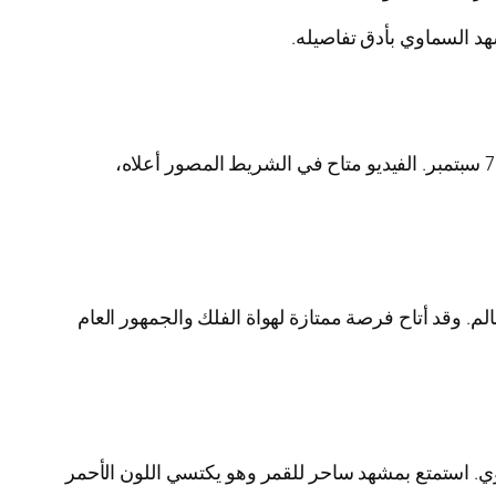
هد السماوي بأدق تفاصيله.
يمكنك مشاهدة البث المباشر للظاهرة الفلكية الأجمل في عام 2025، وهي مقطع خسوف القمر الكلي الذي سيحدث في 7 سبتمبر. الفيديو متاح في الشريط المصور أعلاه،
مناطق واسعة من العالم. وقد أتاح فرصة ممتازة لهواة الفلك والجمهور العام
وي. استمتع بمشهد ساحر للقمر وهو يكتسي اللون الأحمر