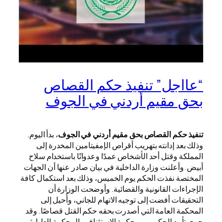
“عااجل” تنفيذ حكم القصاص
بحق مقيم أردني في الجوف
تنفيذ حكم القصاص بحق مقيم أردني في الجوف
، بدأ اليوم.
وذلك بعد إدانته بتهريب أقراص الإمفيتامين المخدرة إلى
المملكة وقتل أحد الأشخاص عمدًا وعدوانًا باستخدام سلاح
أبيض. وأعلنت وزارة الداخلية في بيان صادر عنها أن الجهات
المختصة نفذت الحكم يوم الخميس، وذلك بعد استكمال كافة
الإجراءات القانونية والقضائية. وأوضحت الوزارة أن
التحقيقات أفضت إلى توجيه الاتهام للجاني، وأُحيل إلى
المحكمة العامة التي أصدرت بحقه حكم القتل قصاصًا. وقد
جرى تأييد الحكم من محكمة الاستئناف والمحكمة العليا. ثم