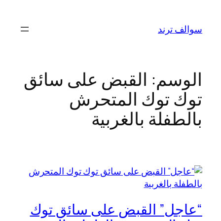
تخطى
إلى
سوالف ترند
المحتوى
الوسم:
القبض على سائق
توك توك المتحرش
بالطفلة بالغربية
“عاجل” القبض على سائق توك