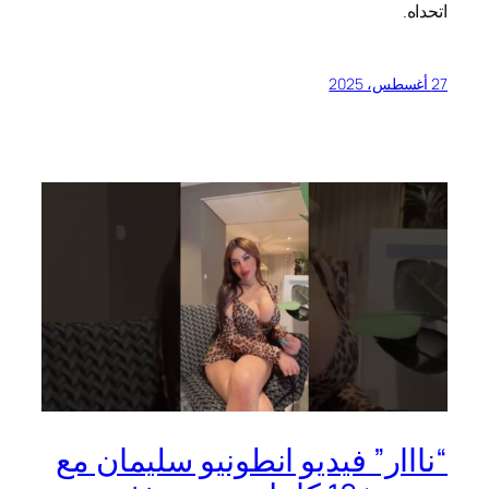
اتحداه.
27 أغسطس، 2025
“نااار” فيديو انطونيو سليمان مع