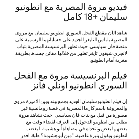
فيديو مروة المصرية مع انطونيو
سليمان +18 كامل
شاهد الآن مقطع الفحل السوري انطونيو سليمان مع مروى
المصرية بلباس التايغر الجديد على حساباتهما الرسمية على
منصة فان سبايسي. حيث تظهر البرنسيسة المصرية بثياب
لانجري شيفون تايغر تظهر من خلالها مفاتن جسدها بطريقة
مغرية أمام انطونيو.
فيلم البرنسيسة مروة مع الفحل
السوري انطونيو اونلي فانز
إن فيلم انطونيو سليمان الجديد يجمع بينه وبين الاميرة مروى
والمعروفة باسم كارما المصرية في قصة رومانسية غير
مصورة من قبل مع بنات فان سبايسي. حيث نشاهد مروة
تطلب من انطونيو الدخول إلى الغرفة لقضاء وقت مع
بعضهم لبعض وتتحداه في مضاهاة أبو هشيمة. ليغضب
انطونيو ويقول بنبرة غاضبة: “مين أبو هشيمة؟ طبعًا اقدر