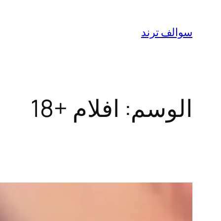
تخطى
إلى
سوالف ترند
المحتوى
الوسم:
افلام +18