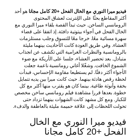
فيديو ميرا النوري مع الخال الفحل +20 كامل مجانا
هو أحد
أكثر المقاطع بحثًا على الإنترنت لعشاق المحتوى
الرومانسي الساخن. حيث تبدأ القصة بلقاء ميرا النوري مع
الخال الفحل في أجواء بيتوتية دافئة. إذ اتفقا على قضاء
سهرة مسائية معًا. خرجا معًا للتسوق وجلب مستلزمات
العشاء. وفي طريق العودة كانت الأحاديث بينهما مليئة
بالرومانسية والنظرات الغرامية التي تكشف عن انجذاب
متبادل. بعد تحضير العشاء، جلسا على الأريكة مع ضوء
الشموع الخافت. وشغّلا أغاني رومانسية ناعمة جعلت
الأجواء أكثر دفئًا. لم يستطيعا مقاومة الإحساس، فبدأت
لحظة رقص هادئة بينهما. حيث كانت ميرا بين يديه تتمايل
بخفة وأنوثة طاغية. بينما كان هو يقترب منها أكثر مع كل
خطوة. بعدها قررا مشاهدة فيلم رومانسي ساخن مخصص
للكبار. ومع كل مشهد كانت الشهوات بينهما تزداد حتى
تحولت اللحظات إلى علاقة حميمة مليئة بالعاطفة والدفء.
فيديو ميرا النوري مع الخال
الفحل +20 كامل مجانا