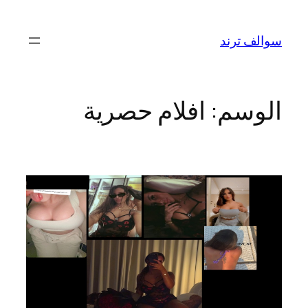
تخطى
إلى
سوالف ترند
المحتوى
الوسم:
افلام حصرية