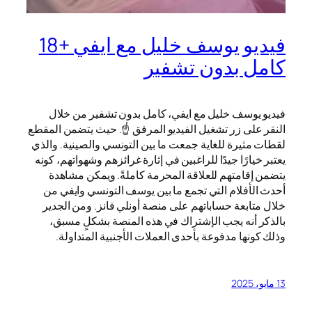
فيديو يوسف خليل مع ايفي +18
كامل بدون تشفير
فيديو يوسف خليل مع ايفي، كامل بدون تشفير من خلال
النقر على زر تشغيل الفيديو المرفق ☝️. حيث يتضمن المقطع
لقطات مثيرة للغاية جمعت ما بين التونسي والصينية. والذي
يعتبر خيارًا جيدًا للراغبين في إثارة غرائزهم وشهواتهم، كونه
يتضمن إقامتهم للعلاقة المحرمة كاملةً. ويمكن مشاهدة
أحدث الأفلام التي تجمع ما بين يوسف التونسي وايفي من
خلال متابعة حساباتهم على منصة أونلي فانز. ومن الجدير
بالذكر أنه يجب الإشتراك في هذه المنصة بشكلٍ مسبق،
وذلك كونها مدفوعة بأحدى العملات الأجنبية المتداولة.
13 مايو، 2025