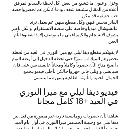
وغزل وعيون ما بتشبع من بعض. كل لحظة بالفيديو المرفق
أعلاه من المقال مشبعة شغف ودفا كأنكن عم تحضروا قصة
حب حقيقية قدامكن.
الفانز مجنين فيهن وكل مقطع بينهن عم يعمل ترند
عالسوشال ميديا وخاصة على منصة الانستقرام. والكل ناطر
يشوف الانسجام والكيمياء يلي ما بتنوصف إلا إذا شفتوها بأم
العين.
لا يفوتكم مقطع ديفا ليلي مع ميرا النوري في العيد من لحظة
تحضيرهم الميك اب سويًا حتى لحظة الدخول إلى أوضة النوم
، أصبح متاح الآن حصرياً وكاملاً ومجاناً عالعيد، بس على فان
سبايسي وأونلي فانز. جهزوا حالكن لأحلى فيديو بيجمع
الجمال الحنية والأنوثة الطاغية بسهرة ما بتنتسى.
فيديو ديفا ليلي مع ميرا النوري
في العيد +18 كامل مجانا
شاهد الآن حصريات رومانسية نارية غير مصورة من قبل بين
ديفا ليلي مع وحبيبة الجماهير ميرا النوري في أول ايام العيد.
حيث بدأ الفيلم الحصري بتجهيز الثنائي الميك اب لمشاعدة