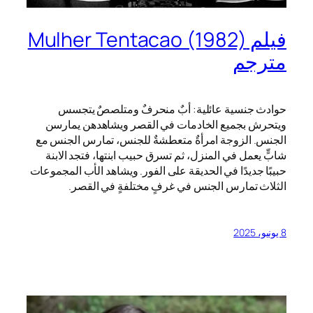
فيلم Mulher Tentacao (1982)
مترجم
حوادث جنسية عائلية: أبٌ منحرفٌ ومتلصصٌ يتجسس
ويتحرش بجميع الخادمات في القصر ويشاهدهن يمارسن
الجنس. الزوجة امرأةٌ متعطشةٌ للجنس، تمارس الجنس مع
شابٍّ يعمل في المنزل، ثم تسرق حبيب ابنتها، فتجد الابنة
حبيبًا جديدًا في الحديقة على الفور. ويشاهد الأب المجموعات
الثلاث تمارس الجنس في غرفٍ مختلفةٍ في القصر.
8 يونيو، 2025