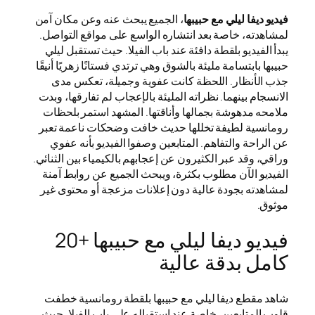
فيديو ديفا ليلي مع حبيبها
، الجميع يبحث عنه وعن مكان آمن
لمشاهدته، خاصة بعد انتشاره الواسع على مواقع التواصل.
يبدأ الفيديو بلقطة دافئة عند باب الفيلا. حيث تستقبل ليلي
حبيبها بابتسامة مليئة بالشوق وهي ترتدي فستانًا زهريًا أنيقًا
جذب الأنظار. اللحظة كانت عفوية وجميلة، تعكس مدى
الانسجام بينهما. نظراته المليئة بالإعجاب لم تفارقها، وبدت
ملامحه مدهوشة بجمالها وأناقتها. المشهد استمر بلحظات
رومانسية لطيفة تخللها حديث خافت وضحكات ناعمة تعبر
عن الراحة والتفاهم. المتابعين وصفوا الفيديو بأنه عفوي
وراقي، وقد عبر الكثيرون عن إعجابهم بالكيمياء بين الثنائي.
الفيديو الآن مطلوب بكثرة، ويبحث الجميع عن روابط آمنة
لمشاهدته بجودة عالية دون إعلانات مزعجة أو محتوى غير
موثوق.
فيديو ديفا ليلي مع حبيبها +20
كامل بدقة عالية
شاهد مقطع ديفا ليلي مع حبيبها بلقطة رومانسية خطفت
قلوب المتابعين، خاصة عند استقباله على باب الفيلا. حيث