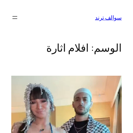
تخطى
إلى
سوالف ترند
المحتوى
الوسم:
افلام اثارة