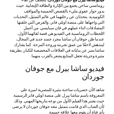
رومانسي ساخن يجمع بين الإثارة والطاقة الإيجابية. حيث
يدور حوار عفوي مليء بالقصص الحميمة والمواقف
الكوميدية. يتحدثان عن رحلتهما في عالم التمثيل، التحديات
التي واجهاها على منصة اونلي فانز، والفرص التي خلقتها
المصادفات اثناء عملهم في فان سبايسي. من أجمل
اللحظات الرومانسية في الفيديو هي قصة لقائهما الأول،
عندما ظن جوفان أن ساشا مجرد جسد جديد في المجال،
ليندهش لاحقًا من عمق تجربته وروحه المرحة. كما يشارك
ساشا بسر عن بداياته في العلاقات المخصصة للكبار، بطريقة
مثيرة وجريئة تجعل المتابع يشعر بالقرب منهما.
فيديو ساشا بيرل مع جوفان
جوردان
شاهد الآن حصريات ساخنة مثيرة للمصرية اميرة علي
المعروفة باسم ساشا بيرل على منصة اونلي فانز الرسمية.
حيث يعتبر هذا الفيلم الأول من نوعه بتاريخها المهني. وذلك
لأن الشاب الذي قامت بتمثيل معه جوفان جوردان لا يرضى
بأي فتاة أن يقوم معها علاقة حميمة.