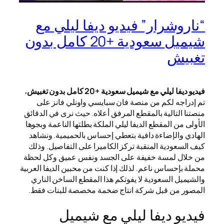
“ناروشرار” فيديو ديفا ليلي مع
شيميل سعودية +20 كامل بدون
تغبيش
فيديو ديفا ليلي مع شيميل سعودية +20 كامل بدون تغبيش
،
تم إدراجه لكم من منصة فان سبايسي واونلي فانز على
منصتنا التالية بالمقطع المرفق أعلاه. حيث نرى في الدقائق
الأولى من المقطع الديفا ليلي الملكة بطلتها الناعمة وبجوها
الهادي والإضاءة دافية بتعطي إحساس بالحميمية. ونشاهد
كيف السعودية المنقبة تركز الكاميرا على التفاصيل. وذلك
من خلال لمسة خفيفة على الجسد ونفس عميق وكل لحظة
محملة بإحساس ناعم. لذلك إذا كنت من محبين الديفا العربية
والشيميل السعودية لا يفوتكم هذا المقطع الساخن الناري
المصور من قبل شركة انتاج ضخمة مخصصة للبنات فقط.
فيديو ديفا ليلي مع شيميل