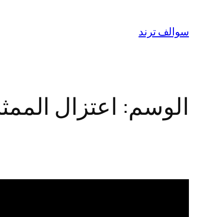
تخطى
إلى
سوالف ترند
المحتوى
الوسم:
اعتزال الممث