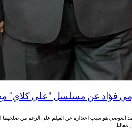
يومي فؤاد عن مسلسل “علي كلاي” م
لعوضي هو سبب اعتذاره عن الفيلم على الرغم من صلحهما الجدي
قالنا.