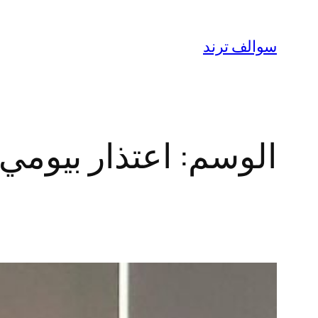
تخطى
إلى
سوالف ترند
المحتوى
الوسم:
اعتذار بيوم