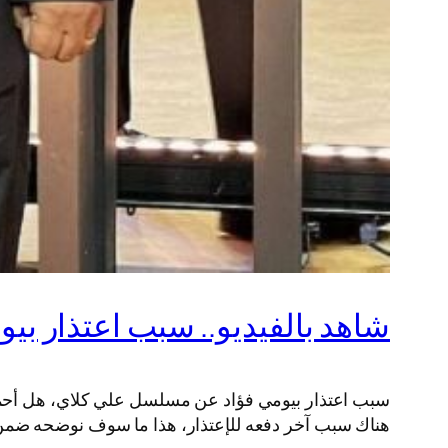
شاهد بالفيديو.. سبب اعتذار ب
سبب اعتذار بيومي فؤاد عن مسلسل علي كلاي، هل أحمد ا
هناك سبب آخر دفعه للإعتذار، هذا ما سوف نوضحه ضمن م