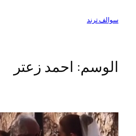
تخطى
إلى
سوالف ترند
المحتوى
الوسم:
احمد زعتر