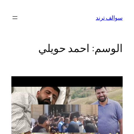
تخطى
إلى
سوالف ترند
المحتوى
الوسم:
احمد حويلي