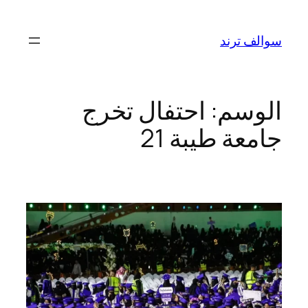
تخطى
إلى
سوالف ترند
المحتوى
الوسم:
احتفال تخرج
جامعة طيبة 21