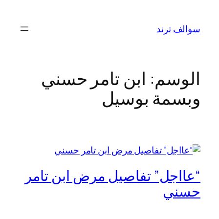
تخطى
إلى
سوالف ترند
المحتوى
الوسم:
ابن تامر حسني
وبسمة بوسيل
“عااجل” تفاصيل مرض ابن تامر
حسني