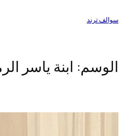
تخطى
إلى
سوالف ترند
المحتوى
الوسم:
ابنة ياسر الر