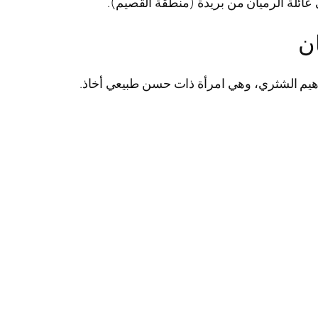
عائلة الرميان من بريدة (منطقة القصيم).
ن
اهيم الشثري، وهي امرأة ذات حسن طبيعي أخاذ.