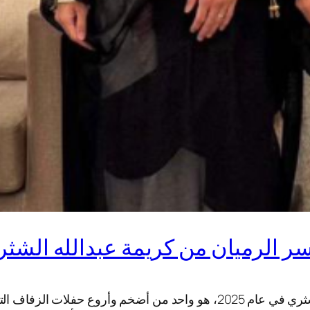
 الرميان من كريمة عبدالله الشثري 25
فيديو حفل زواج ابن ياسر الرميان من كريمة عبدالله الشثري في عام 2025، هو 