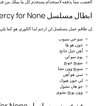
الغضب مما يدفعه لاستخدام يستخدم كل ما يملك من فنو
ابطال مسلسل Mercy for None
إن طاقم عمل مسلسل لن ارحم ابدا الكوري هو كما يلي:
سو جي سيوب
جون هو ها
أهن جيل جانج
بوم سو لي
ميونج جونج
سونج وون تشا
سي هو أهن
لي جون هيوك
جو هان تشول
وون يونج تشوي
موعد عرض مسلسل Mercy for None