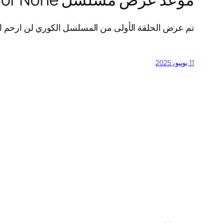
تم عرض الحلقة الأولى من المسلسل الكوري لن ارحم ابدا mercy for none في أولى أيام عيد الأضحى المبارك بتاريخ 6 يونيو /حزيران عا
11 يونيو، 2025