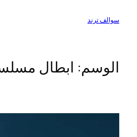
تخطى
إلى
سوالف ترند
المحتوى
الوسم:
ابطال مسلسل y for None