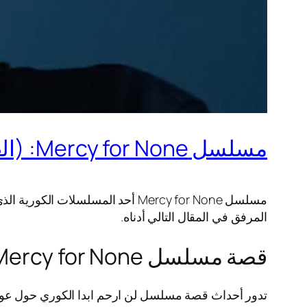
مسلسل Mercy for None: (القصة + الأبطال + موعد العرض)
مسلسل Mercy for None أحد المسل
المرفق في المقال التالي أدناه.
قصة مسلسل Mercy for None
تدور أحداث قصة مسلسل لن ارحم ابدا الكوري حول عودة ن