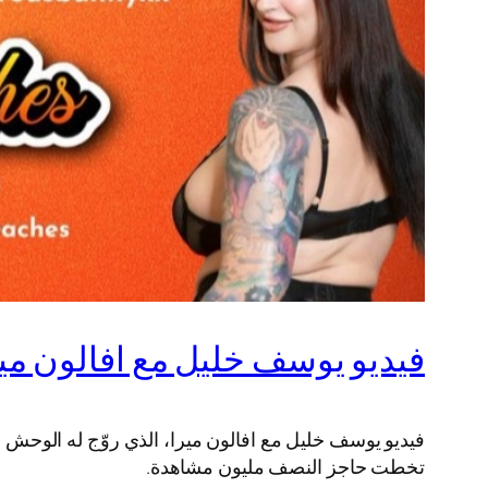
فيديو يوسف خليل مع افالون ميرا +18 كامل بدو
فيديو يوسف خليل مع افالون ميرا، الذي روّج له الوحش 
تخطت حاجز النصف مليون مشاهدة.