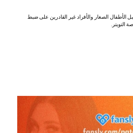
ممن أتمّوا 18 عامًا وما بعد. لذا يمنع حضوره من قبل الأطفال الصغار والأفراد غير القادرين على ضبط
 التويتر.