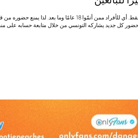
يعتبر مقطع يوسف خليل مع افالون ميرا موجه للبالغين فقط. أي للأفراد 
ضور كل جديد يشاركه التونسي من خلال متابعة حسابه على منصة